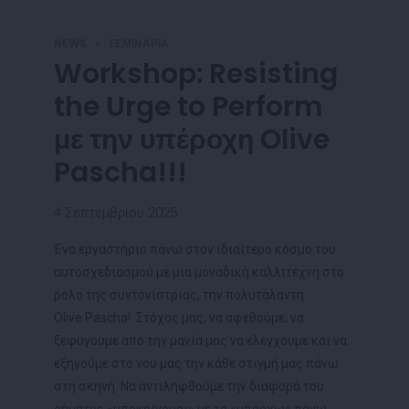
NEWS
ΣΕΜΙΝΆΡΙΑ
Workshop: Resisting
the Urge to Perform
με την υπέροχη Olive
Pascha!!!
4 Σεπτεμβρίου 2025
Ένα εργαστήριο πάνω στον ιδιαίτερο κόσμο του
αυτοσχεδιασμού με μια μοναδική καλλιτέχνη στο
ρόλο της συντονίστριας, την πολυτάλαντη
Olive Pascha! Στόχος μας, να αφεθούμε, να
ξεφύγουμε από την μανία μας να ελέγχουμε και να
εξηγούμε στο νου μας την κάθε στιγμή μας πάνω
στη σκηνή. Να αντιληφθούμε την διαφορά του
ρήματος «υποκρίνομαι» με το «υπάρχω» πάνω...