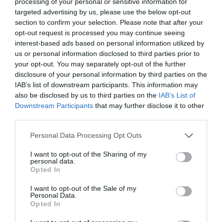
processing of your personal or sensitive information for
αλλά και σηµαντικές διαφορές, που ορίζουν και
targeted advertising by us, please use the below opt-out
καθορίζουν και τον τρόπο Ερµηνείας και τον τρόπο
section to confirm your selection. Please note that after your
Σκηνοθεσίας. Τις διαφορές αυτές θα
opt-out request is processed you may continue seeing
interest-based ads based on personal information utilized by
ανακαλύψουμε στο εργαστήριο αυτό για να
us or personal information disclosed to third parties prior to
κατανοήσουμε ορθότερα τους διαφορετικούς
your opt-out. You may separately opt-out of the further
αυτούς κόσμους της Υποκριτικής. Γιατί και οι δύο
disclosure of your personal information by third parties on the
πλευρές επηρεάζουν καθοριστικά, τις
IAB’s list of downstream participants. This information may
ερµηνευτικές...
also be disclosed by us to third parties on the
IAB’s List of
Downstream Participants
that may further disclose it to other
third parties.
×
Please note that this website/app uses one or more Google
Personal Data Processing Opt Outs
services and may gather and store information including but
CONTINUE READING
not limited to your visit or usage behaviour. You may click to
I want to opt-out of the Sharing of my
personal data.
grant or deny consent to Google and its third-party tags to
Opted In
use your data for below specified purposes in below Google
consent section.
I want to opt-out of the Sale of my
Newsletter
Personal Data.
Opted In