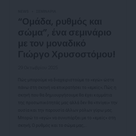
NEWS
ΣΕΜΙΝΆΡΙΑ
“Ομάδα, ρυθμός και
σώμα”, ένα σεμινάριο
με τον μοναδικό
Γιώργο Χρυσοστόμου!
29 Οκτωβρίου 2025
Πώς μπορούμε να διαχειριστούμε το «εγώ» ώστε
πάνω στη σκηνή να επικρατήσει το «εμείς»; Πώς η
σκηνή που θα δημιουργήσουμε θα έχει κομμάτια
της προσωπικότητάς μας αλλά δεν θα «πνίγει» την
ουσία και την παρουσία άλλων ρόλων γύρω μας.
Μπορώ το «εγώ» να συνυπάρξει με το «εμείς» στη
σκηνή; Ο ρυθμός και το σώμα μας,...