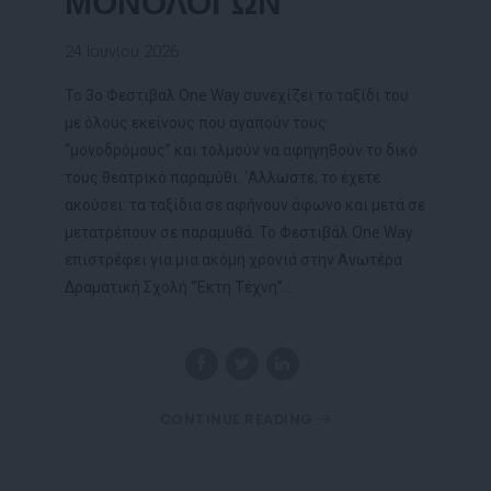
ΜΟΝΟΛΟΓΩΝ
24 Ιουνίου 2026
Το 3ο Φεστιβαλ One Way συνεχίζει το ταξίδι του
με όλους εκείνους που αγαπούν τους
“μονοδρόμους” και τολμούν να αφηγηθούν το δικό
τους θεατρικό παραμύθι. ‘Αλλωστε, το έχετε
ακούσει: τα ταξίδια σε αφήνουν άφωνο και μετά σε
μετατρέπουν σε παραμυθά. Το Φεστιβάλ One Way
επιστρέφει για μια ακόμη χρονιά στην Ανωτέρα
Δραματική Σχολή “Έκτη Τέχνη”...
CONTINUE READING