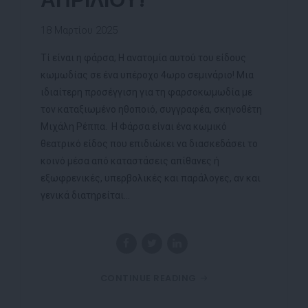
18 Μαρτίου 2025
Τί είναι η φάρσα; Η ανατομία αυτού του είδους
κωμωδίας σε ένα υπέροχο 4ωρο σεμινάριο! Μια
ιδιαίτερη προσέγγιση για τη φαρσοκωμωδία με
τον καταξιωμένο ηθοποιό, συγγραφέα, σκηνοθέτη
Μιχάλη Ρέππα. Η Φάρσα είναι ένα κωμικό
θεατρικό είδος που επιδιώκει να διασκεδάσει το
κοινό μέσα από καταστάσεις απίθανες ή
εξωφρενικές, υπερβολικές και παράλογες, αν και
γενικά διατηρείται...
CONTINUE READING