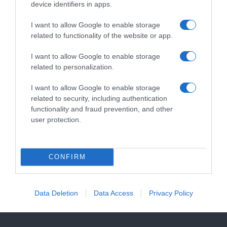
device identifiers in apps.
27 Αυγούστου 2025
μας για περισσότερες λεπτομέρειες.
I want to allow Google to enable storage
Με μεγάλη χαρά σας ενημερώνουμε ότι η Σχολή
related to functionality of the website or app.
μας θα φιλοξενήσει και φέτος πολυποίκιλα
σεμινάρια και εργαστήρια για όλους εσάς που σαν
I want to allow Google to enable storage
κι εμάς αναζητάτε πάντα νέες σταγόνες γνώσης!!!
related to personalization.
Για τη νέα διδακτική περίοδο έρχονται τα εξής
I want to allow Google to enable storage
σεμινάρια και πολύμηνα εργαστήρια για μια πιο
related to security, including authentication
εμπεριστατωμένη μελέτη πάνω σε πολύ
functionality and fraud prevention, and other
σημαντικούς πυλώνες της Τέχνης πίσω ή...
user protection.
CONFIRM
CONTINUE READING
Data Deletion
Data Access
Privacy Policy