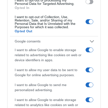
I want to opt-out of processing my
Personal Data for Targeted Advertising.
ΕΓΓΡΑΦΕΙΤΕ ΓΙΑ ΝΑ ΛΑΜΒΑΝΕΤΕ ΤΑ
Opted In
ΝΕΑ ΜΑΣ & ΤΑ ΠΡΟΣΕΧΗ ΣΕΜΙΝΑΡΙΑ
ΤΗΣ ΣΧΟΛΗΣ ΜΑΣ!
I want to opt-out of Collection, Use,
Retention, Sale, and/or Sharing of my
Τα πεδία που είναι επισημασμένα με
*
είναι
Personal Data that Is Unrelated with the
Purposes for which it was collected.
υποχρεωτικά
Opted Out
Όνομα
*
Επώνυμο
*
Google consents
I want to allow Google to enable storage
related to advertising like cookies on web or
device identifiers in apps.
Email
*
Τηλέφωνο
NEWS
ΣΕΜΙΝΆΡΙΑ
I want to allow my user data to be sent to
ΣΕΜΙΝΑΡΙΑ ΚΑΙ
Google for online advertising purposes.
ΕΡΓΑΣΤΗΡΙΑ ΠΟΥ ΘΑ
I want to allow Google to send me
ΦΙΛΟΞΕΝΗΣΟΥΜΕ
personalized advertising.
ΣΤΗΝ “ΕΚΤΗ ΤΕΧΝΗ”!
I want to allow Google to enable storage
related to analytics like cookies on web or
Δεν στέλνουμε spam! Διαβάστε την πολιτική απορρήτου