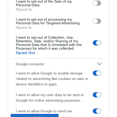
I want to opt-out of the Sale of my
υποχρεωτικά
Personal Data.
Όνομα
*
Επώνυμο
*
Βελτιώστε λοιπόν, τις δεξιότητές των παιδιών
Opted In
σας μαζί με άλλους που μοιράζονται τα ίδια
I want to opt-out of processing my
όνειρα. Αυτό είναι το Θέατρο. Ένας χώρος
Personal Data for Targeted Advertising.
Opted In
εξερεύνησης και μαγείας, όπου οι μικροί μας φίλοι
θα μπορούν να εκπαιδευτούν, να ενισχύσουν ή και
Email
*
Τηλέφωνο
I want to opt-out of Collection, Use,
Retention, Sale, and/or Sharing of my
να καλλιεργήσουν τη φαντασία τους και να
Personal Data that Is Unrelated with the
Purposes for which it was collected.
μοιραστούν όλες τις καθημερινές τους εμπειρίες
Opted Out
σε έναν χώρο που θα μπορούν να τις κάνουν
πρωταγωνίστριες και τους εαυτούς τους
Google consents
πρωταγωνιστές.
I want to allow Google to enable storage
related to advertising like cookies on web or
Τμήμα 4-7 χρόνων
device identifiers in apps.
Δεν στέλνουμε spam! Διαβάστε την πολιτική απορρήτου
Με το Παιδικό Πρόγραμμα Gr- YMT 4-7 χρόνων, αυτήν την
μας για περισσότερες λεπτομέρειες.
I want to allow my user data to be sent to
ηλικιακή ομάδα ενισχύεται η καλλιέργεια της κοινότητας, η
Google for online advertising purposes.
ενθάρρυνση της ηγεσίας, η ανάφλεξη της φαντασίας και η
ενίσχυση της εμπιστοσύνης. Μαθαίνουν πώς μπορεί να
I want to allow Google to send me
personalized advertising.