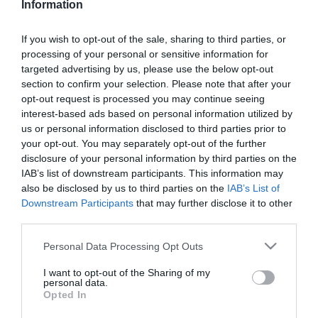
Information
Δεν είναι μεγάλο μυστικό ότι η συμμετοχή των παιδιών
If you wish to opt-out of the sale, sharing to third parties, or
στις παραστατικές τέχνες μπορεί να οδηγήσει σε μεγάλες
processing of your personal or sensitive information for
αποδόσεις στο σχολείο. Οι έρευνες δείχνουν ότι τα παιδιά
targeted advertising by us, please use the below opt-out
που τραγουδούν / χορεύουν / ενεργούν / παίζουν με τις
section to confirm your selection. Please note that after your
μικρές γλυκές και αθώες καρδιές τους, είναι τέσσερις
×
opt-out request is processed you may continue seeing
φορές πιο πιθανό να αναγνωριστούν μέσα από κάποιο
interest-based ads based on personal information utilized by
us or personal information disclosed to third parties prior to
ακαδημαϊκό επίτευγμα σε σύγκριση με τους φίλους τους
your opt-out. You may separately opt-out of the further
που δεν τείνουν να έχουν ενισχυμένη γνωστική, κινητική
disclosure of your personal information by third parties on the
και κοινωνική ανάπτυξη. Αλλά τα οφέλη δεν τελειώνουν
IAB’s list of downstream participants. This information may
εκεί. Το να ανεβαίνεις στη σκηνή μπορεί να εμπλουτίσει τη
also be disclosed by us to third parties on the
IAB’s List of
Newsletter
ζωή του παιδιού με κάθε είδους εκπληκτικούς τρόπους.
Downstream Participants
that may further disclose it to other
third parties.
Η αυτοεκτίμηση τους χτίζεται και θωρακίζεται
Please note that this website/app uses one or more Google
Έρχονται σε επαφή με ολοκαίνουρια συναισθήματα και
Personal Data Processing Opt Outs
ΕΓΓΡΑΦΕΙΤΕ ΓΙΑ ΝΑ ΛΑΜΒΑΝΕΤΕ ΤΑ
services and may gather and store information including but
με το πιο σημαντικό “ενσυναίσθηση”, από πολύ μικρή
ΝΕΑ ΜΑΣ & ΤΑ ΠΡΟΣΕΧΗ ΣΕΜΙΝΑΡΙΑ
not limited to your visit or usage behaviour. You may click to
I want to opt-out of the Sharing of my
ΤΗΣ ΣΧΟΛΗΣ ΜΑΣ!
ηλικία. “Μπαίνουν στα παπούτσια του άλλου”
personal data.
grant or deny consent to Google and its third-party tags to
Opted In
Αναπτύσσουν τη φαντασία, τη συνεργατικότητα και
use your data for below specified purposes in below Google
Τα πεδία που είναι επισημασμένα με
*
είναι
βοηθά στη διαχείριση του άγχους.
consent section.