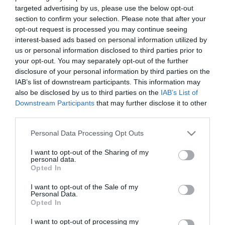
targeted advertising by us, please use the below opt-out
Ένα δίωρο ταξίδι στο θέατρο μέσα από το ερασιτεχνικό
×
section to confirm your selection. Please note that after your
εργαστήρι του Σαββάτου.
opt-out request is processed you may continue seeing
interest-based ads based on personal information utilized by
Με τον δάσκαλο ως σκηνοθέτη και coacher και τους
us or personal information disclosed to third parties prior to
μαθητές ως ηθοποιούς, θα εξερευνήσουμε τον κόσμο του
your opt-out. You may separately opt-out of the further
έργου, τους χαρακτήρες και τις σχέσεις μέσα σε αυτό,
disclosure of your personal information by third parties on the
καθώς και θα εξετάσουμε τη γλώσσα του κειμένου.
Newsletter
IAB’s list of downstream participants. This information may
also be disclosed by us to third parties on the
IAB’s List of
Μαζί με την πρόβα των σκηνών από το έργο, θα δοθεί
Downstream Participants
that may further disclose it to other
έντονη εστίαση στις άλλες απαραίτητες διαδρομές: τη
third parties.
ΕΓΓΡΑΦΕΙΤΕ ΓΙΑ ΝΑ ΛΑΜΒΑΝΕΤΕ ΤΑ
σχέση ηθοποιού-κοινού, τη σκηνή, τη φυσικότητα, τον
ΝΕΑ ΜΑΣ & ΤΑ ΠΡΟΣΕΧΗ ΣΕΜΙΝΑΡΙΑ
Please note that this website/app uses one or more Google
Personal Data Processing Opt Outs
χαρακτηρισμό και την ανάλυση κειμένου. με αποκορύφωμα
ΤΗΣ ΣΧΟΛΗΣ ΜΑΣ!
services and may gather and store information including but
μια παράσταση για φίλους και οικογένεια.
not limited to your visit or usage behaviour. You may click to
I want to opt-out of the Sharing of my
Τα πεδία που είναι επισημασμένα με
*
είναι
personal data.
grant or deny consent to Google and its third-party tags to
Opted In
Θα εξερευνήσουμε λεπτομερώς το θεατρικό πλαίσιο του
υποχρεωτικά
use your data for below specified purposes in below Google
έργου
Όνομα
*
Επώνυμο
*
consent section.
I want to opt-out of the Sale of my
Θα μελετήσουμε και θα αυτοσχεδιάσουμε.
Personal Data.
Opted In
Θα κατανοήσουμε το τόξο του χαρακτήρα σας κατά τη
διάρκεια του έργου και πώς να τον εκφράσουμε.
I want to opt-out of processing my