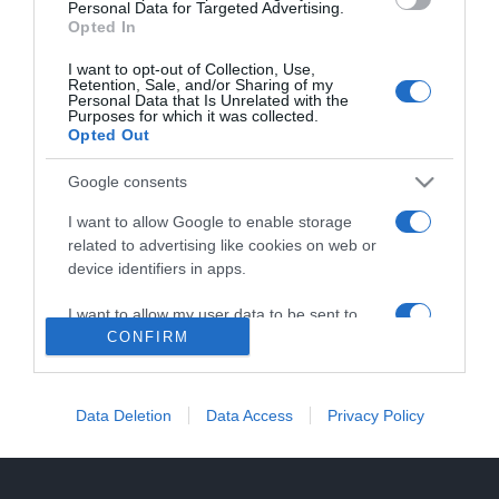
Personal Data for Targeted Advertising.
Θα αναπτύξουμε περισσότερη εμπιστοσύνη στο σώμα,
Opted In
Email
*
Τηλέφωνο
στη φωνή και σε όλα τα εκφραστικά μας μέσα.
I want to opt-out of Collection, Use,
Retention, Sale, and/or Sharing of my
Θα κάνουμε μία διαδρομή ευφάνταστη και αρκετά μεγάλη!
Personal Data that Is Unrelated with the
Purposes for which it was collected.
Ξεκινάει αρχές-μέσα Οκτώβρη και κάθε Σάββατο για 2
Opted Out
ώρες.
Google consents
Για όποιον ενδιαφέρεται για ένα ερασιτεχνικό
I want to allow Google to enable storage
πρόγραμμα υποκριτικής σεμιναριακού ύφους και
Δεν στέλνουμε spam! Διαβάστε την πολιτική απορρήτου
related to advertising like cookies on web or
περισσότερων ωρών μπορεί να ανατρέξει
μας για περισσότερες λεπτομέρειες.
device identifiers in apps.
εδώ:
https://sxolitheatrou.gr/short-program-ipokritikis/
I want to allow my user data to be sent to
Για περισσότερες πληροφορίες καλέστε στο 2105750819 &
CONFIRM
Google for online advertising purposes.
στο 6982792112.
I want to allow Google to send me
personalized advertising.
Data Deletion
Data Access
Privacy Policy
I want to allow Google to enable storage
related to analytics like cookies on web or
device identifiers in apps.