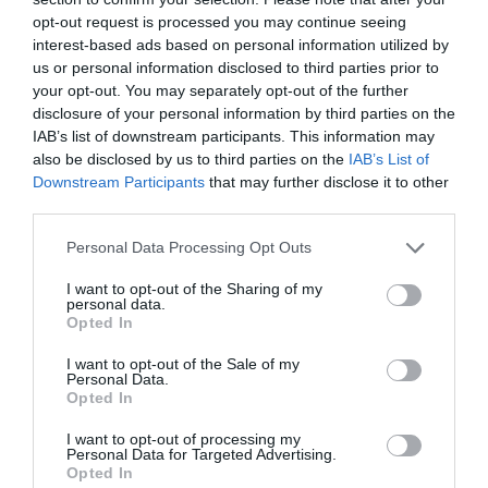
ασκήσεις που θα μας εξοικειώσουν στην κινηματογραφική/
opt-out request is processed you may continue seeing
τηλεοπτική συνθήκη.
interest-based ads based on personal information utilized by
us or personal information disclosed to third parties prior to
Ένα υπέροχο 8ωρο σεμινάριο με την καταξιωμένη
your opt-out. You may separately opt-out of the further
ηθοποιό, που έχουμε απολαύσει σε μεγάλες επιτυχίες,
disclosure of your personal information by third parties on the
Μαριάννα Τουμασάτου.
IAB’s list of downstream participants. This information may
also be disclosed by us to third parties on the
IAB’s List of
Downstream Participants
that may further disclose it to other
third parties.
Ένα σεμινάριο που θα οξύνει τη φαντασία, πέρα από την
×
Please note that this website/app uses one or more Google
απορρόφηση βασικών γνώσεων και την απόκτηση
Personal Data Processing Opt Outs
services and may gather and store information including but
απαντήσεων σε βασικούς προβληματισμούς. Πώς
not limited to your visit or usage behaviour. You may click to
I want to opt-out of the Sharing of my
τοποθετούμε το σώμα μας ή χρησιμοποιούμε τη φωνή
personal data.
grant or deny consent to Google and its third-party tags to
Opted In
μας και τις εκφράσεις μας σε οποιαδήποτε κατάσταση
use your data for below specified purposes in below Google
on camera και ποιές ασκήσεις θα μπορούσαν να μας
consent section.
I want to opt-out of the Sale of my
Newsletter
Personal Data.
βοηθήσουν πιθανόν να εξοικειωθούμε με το εκάστοτε
Opted In
πλατό
.
I want to opt-out of processing my
Personal Data for Targeted Advertising.
ΕΓΓΡΑΦΕΙΤΕ ΓΙΑ ΝΑ ΛΑΜΒΑΝΕΤΕ ΤΑ
Opted In
ΠΛΗΡΟΦΟΡΙΕΣ:
ΝΕΑ ΜΑΣ & ΤΑ ΠΡΟΣΕΧΗ ΣΕΜΙΝΑΡΙΑ