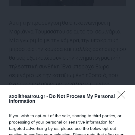
Αυτή την προσέγγιση θα επικοινωνήσει η
Μαριάννα Τουμασάτου σε αυτό το σεμινάριο.
Μία γνωριμία με την κάμερα, την υποκριτική
μπροστά στην κάμερα και πολλές ασκήσεις που
θα μας εξοικειώσουν στην κινηματογραφική/
τηλεοπτική συνθήκη. Ένα υπέροχο 8ωρο
σεμινάριο με την καταξιωμένη ηθοποιό, που
έχουμε απολαύσει σε μεγάλες επιτυχίες,
Μαριάννα Τουμασάτου. Ένα σεμινάριο που θα
sxolitheatrou.gr -
Do Not Process My Personal
οξύνει τη...
Information
Αυτή την προσέγγιση θα επικοινωνήσει η Μαριάννα
If you wish to opt-out of the sale, sharing to third parties, or
processing of your personal or sensitive information for
Τουμασάτου σε αυτό το σεμινάριο. Μία γνωριμία με την
targeted advertising by us, please use the below opt-out
κάμερα, την υποκριτική μπροστά στην κάμερα και πολλές
section to confirm your selection. Please note that after your