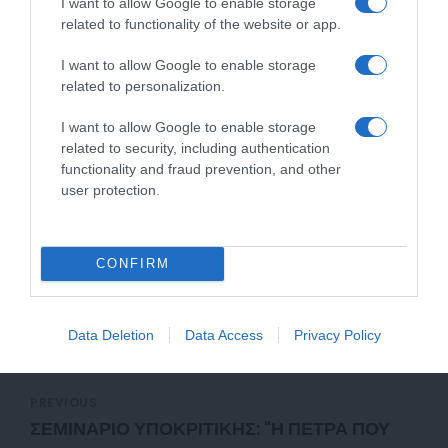
I want to allow Google to enable storage
φτερά του έρωτα”, “Με θέα στο πέλαγο”, “Βέρα στο δεξί”, με
related to functionality of the website or app.
αυτά να είναι απλά η αρχή. Για τους λάτρεις της θεατρικής
I want to allow Google to enable storage
σκηνής, πιθανότατα να την αναγνωρίζετε από τους ρόλους
related to personalization.
που έχει παίξει σε έργα όπως “Οδυσσέα γύρισε σπίτι”,
“Μίννη η Αθώα”, “Ιφιγένεια εν Αυλίδι”, “Νεφέλες”, “Άγριο
I want to allow Google to enable storage
μέλι”, “Και μαζί και μόνος”, “Μου μου”, “Άθλιοι”, “Καβγάδες
related to security, including authentication
στη Κιοτζά”, “Οκτώ γυναίκες κατηγορούνται”, “Η
functionality and fraud prevention, and other
user protection.
Ποντικοπαγίδα” και άλλες πολλές. Κινηματογραφικά στην
ταινία “Το Ποντίκι”.
CONFIRM
Data Deletion
Data Access
Privacy Policy
PREVIOUS
ΣΕΜΙΝΑΡΙΟ ΥΠΟΚΡΙΤΙΚΗΣ: "Η ΠΕΤΡΑ ΠΟΥ