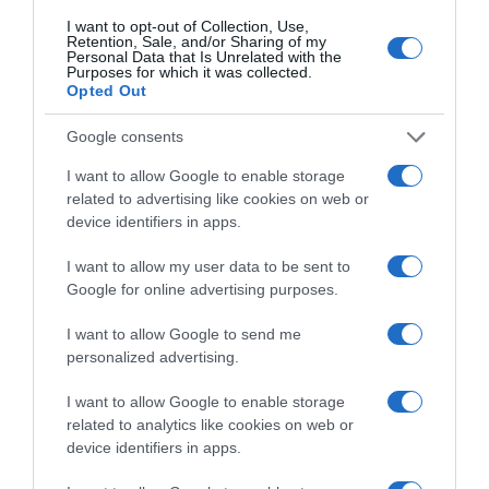
ΤΗΣ ΣΧΟΛΗΣ ΜΑΣ!
I want to opt-out of Collection, Use,
Οι αιτήσεις για τη συμμετοχή σας άνοιξαν! Θα τηρηθεί
Retention, Sale, and/or Sharing of my
Τα πεδία που είναι επισημασμένα με
*
είναι
Personal Data that Is Unrelated with the
σειρά προτεραιότητας.
Purposes for which it was collected.
υποχρεωτικά
( Μέγιστος αριθμός συμμετεχόντων 25 άτομα)
Opted Out
Όνομα
*
Επώνυμο
*
Ημερομηνία διεξαγωγής :
23 και 24 Μαρτίου (Σάββατο και
Google consents
Κυριακή)
I want to allow Google to enable storage
related to advertising like cookies on web or
Ώρες:
12:00-16:00
device identifiers in apps.
Email
*
Τηλέφωνο
Συνολική τιμή: 60 ευρώ/ άτομο. Για τους πρώτους που θα
I want to allow my user data to be sent to
δηλώσουν συμμετοχή ως τις 8 Μαρτίου (early bird
Google for online advertising purposes.
applicants): 50 ευρώ/άτομο
I want to allow Google to send me
Σύντομο βιογραφικό του Μαριάννας Τουμασάτου
personalized advertising.
Μια αριστούχος απόφοιτος της Δραματικής σχολής
“Κάρολος Κουν” από τη Κεφαλλονιά που μας έκανε να την
I want to allow Google to enable storage
λατρέψουμε τηλεοπτικά σε σειρές όπως “Γυναίκες”, “Τμήμα
related to analytics like cookies on web or
Δεν στέλνουμε spam! Διαβάστε την πολιτική απορρήτου
device identifiers in apps.
Ηθών”, “Αναστασία”, “Εσύ αποφασίζεις”, “Cheek to cheek”,
μας για περισσότερες λεπτομέρειες.
“Βραδινές Καμπάνες”, “Νταντά για όλες τις δουλειές”, “Στα