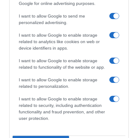
“ΥΠΟΚΡΙΤΙΚΗ ΣΤΗΝ ΚΑΜΕΡΑ” ΣΤΙΣ 7 & 8
Google for online advertising purposes.
ΦΕΒΡΟΥΑΡΙΟΥ ΜΕ ΤΗΝ ΜΑΡΙΑΝΝΑ
I want to allow Google to send me
ΤΟΥΜΑΣΑΤΟΥ!
personalized advertising.
I want to allow Google to enable storage
related to analytics like cookies on web or
Δεν στέλνουμε spam! Διαβάστε την πολιτική απορρήτου
device identifiers in apps.
μας για περισσότερες λεπτομέρειες.
I want to allow Google to enable storage
Πρόσφατα άρθρα
related to functionality of the website or app.
I want to allow Google to enable storage
ΜΙΑ ΝΕΑ ΠΡΟΣΘΗΚΗ ΣΤΗΝ ΚΑΛΛΙΤΕΧΝΙΚΗ ΜΑΣ ΟΙΚΟΓΕΝΕΙΑ!
related to personalization.
ΜΙΑ ΑΚΟΜΗ ΕΠΙΤΥΧΙΑ, ΕΝΑ ΑΚΟΜΑ ΤΕΛΟΣ, ΜΙΑ ΝΕΑ ΑΡΧΗ
I want to allow Google to enable storage
related to security, including authentication
ΑΝΑΚΟΙΝΩΣΗ ΓΙΑ ΤΙΣ ΕΙΣΑΓΩΓΙΚΕΣ ΕΞΕΤΑΣΕΙΣ ΤΗΣ ΑΝΩΤΕΡΑΣ
ΔΡΑΜΑΤΙΚΗΣ ΣΧΟΛΗΣ “ΕΚΤΗ ΤΕΧΝΗ” ΓΙΑ ΤΟ ΕΤΟΣ 2026-
functionality and fraud prevention, and other
2027
user protection.
OPEN CALL-3ο ΦΕΣΤΙΒΑΛ “ONE WAY” ΜΟΝΟΛΟΓΩΝ