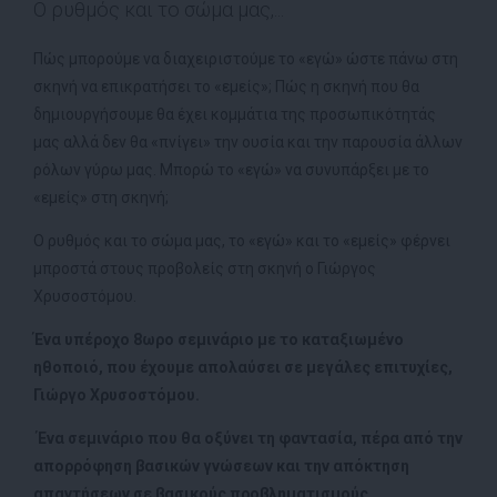
Ο ρυθμός και το σώμα μας,...
Πώς μπορούμε να διαχειριστούμε το «εγώ» ώστε πάνω στη
σκηνή να επικρατήσει το «εμείς»; Πώς η σκηνή που θα
δημιουργήσουμε θα έχει κομμάτια της προσωπικότητάς
μας αλλά δεν θα «πνίγει» την ουσία και την παρουσία άλλων
ρόλων γύρω μας. Μπορώ το «εγώ» να συνυπάρξει με το
«εμείς» στη σκηνή;
Ο ρυθμός και το σώμα μας, το «εγώ» και το «εμείς» φέρνει
μπροστά στους προβολείς στη σκηνή ο Γιώργος
Χρυσοστόμου.
Ένα υπέροχο 8ωρο σεμινάριο με το καταξιωμένο
ηθοποιό, που έχουμε απολαύσει σε μεγάλες επιτυχίες,
Γιώργο Χρυσοστόμου.
Ένα σεμινάριο που θα οξύνει τη φαντασία, πέρα από την
απορρόφηση βασικών γνώσεων και την απόκτηση
απαντήσεων σε βασικούς προβληματισμούς.