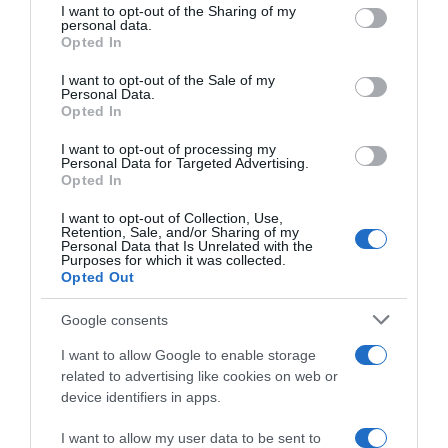
not limited to your visit or usage behaviour. You may click to
I want to opt-out of the Sharing of my
σειρά
504 χλμ. βόρεια της Αθήνας
, αλλά έγινε γνωστότερος
personal data.
grant or deny consent to Google and its third-party tags to
στο ευρύ κοινό μέσα από του ρόλους στις τηλεοπτικές
Opted In
use your data for below specified purposes in below Google
σειρές S1ngles 2
,
S1ngles 2 1/2
,
S1ngles 3
και
L.A.P.D.
στο
consent section.
I want to opt-out of the Sale of my
κανάλι MEGA. Το 2014 βραβεύτηκε με το Βραβείο Χόρν, για
Newsletter
Personal Data.
Opted In
τη ερμηνεία του στη θεατρική παράσταση
Mistero Buffo
σε
σκηνοθεσία του Θωμά Μοσχόπουλου. Άλλα θεατρικά έργα
I want to opt-out of processing my
Personal Data for Targeted Advertising.
που συμμετείχε, “Λυσιστράτη”, “Τραχίνιες”, “Ορέστεια-
ΕΓΓΡΑΦΕΙΤΕ ΓΙΑ ΝΑ ΛΑΜΒΑΝΕΤΕ ΤΑ
Opted In
Χοηφόροι”, “Η άνοδος του Αρτούρο Ούι” κ.α.
ΝΕΑ ΜΑΣ & ΤΑ ΠΡΟΣΕΧΗ ΣΕΜΙΝΑΡΙΑ
ΤΗΣ ΣΧΟΛΗΣ ΜΑΣ!
I want to opt-out of Collection, Use,
Retention, Sale, and/or Sharing of my
Τα πεδία που είναι επισημασμένα με
*
είναι
Personal Data that Is Unrelated with the
Purposes for which it was collected.
υποχρεωτικά
Opted Out
Όνομα
*
Επώνυμο
*
Google consents
PREVIOUS
I want to allow Google to enable storage
ΟΙ ΠΑΠΑΦΩΤΙΟΥ ΜΑΡΙΑ ΚΑΙ ΓΙΩΡΓΟΣ
related to advertising like cookies on web or
ΗΛΙΟΠΟΥΛΟΣ ΣΤΗΝ "ΕΚΤΗ ΤΕΧΝΗ"!!!
device identifiers in apps.
Email
*
Τηλέφωνο
NEXT
I want to allow my user data to be sent to