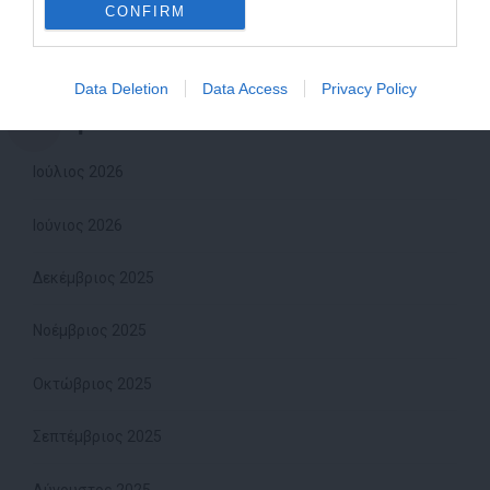
«Ορθοφωνία- Αγωγή του Λόγου» 24 και 25 Ιανουαρίου με
CONFIRM
τον Περικλή Μοσχολιδάκη!
Data Deletion
Data Access
Privacy Policy
Ιστορικό
Ιούλιος 2026
Ιούνιος 2026
Δεκέμβριος 2025
Νοέμβριος 2025
Οκτώβριος 2025
Σεπτέμβριος 2025
Αύγουστος 2025