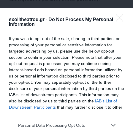
ΠΛΗΡΟΦΟΡΙΕΣ:
sxolitheatrou.gr -
Do Not Process My Personal
Οι αιτήσεις για τη συμμετοχή σας άνοιξαν! Θα τηρηθεί
Information
σειρά προτεραιότητας.
( Μέγιστος αριθμός συμμετεχόντων 25 άτομα)
If you wish to opt-out of the sale, sharing to third parties, or
processing of your personal or sensitive information for
Ημερομηνία διεξαγωγής :
22 και 23 Νοεμβρίου (Σάββατο
targeted advertising by us, please use the below opt-out
και Κυριακή)
section to confirm your selection. Please note that after your
opt-out request is processed you may continue seeing
Ώρες:
11:00-15:00
interest-based ads based on personal information utilized by
us or personal information disclosed to third parties prior to
Συνολική τιμή: 55 ευρώ/ άτομο.
your opt-out. You may separately opt-out of the further
disclosure of your personal information by third parties on the
Σύντομο βιογραφικό του Γιώργου Χρυσοστόμου
IAB’s list of downstream participants. This information may
also be disclosed by us to third parties on the
IAB’s List of
Απόφοιτος της Ανωτέρας Δραματική του Κρατικού
Downstream Participants
that may further disclose it to other
Θεάτρου Βορείου Ελλάδος όπου πέρασε πρώτος με
third parties.
υποτροφία!
×
Please note that this website/app uses one or more Google
Personal Data Processing Opt Outs
Πραγματοποίησε το τηλεοπτικό του ντεμπούτο στη
services and may gather and store information including but