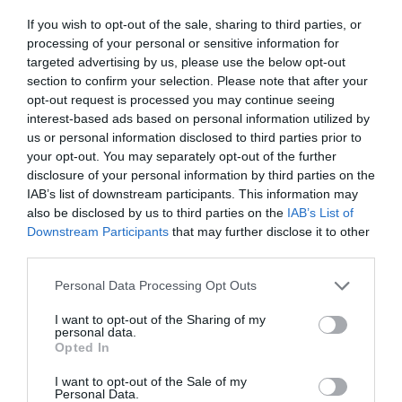
υποψήφιους σπουδαστές της, διοργανώνει
If you wish to opt-out of the sale, sharing to third parties, or
processing of your personal or sensitive information for
κύκλο μαθημάτων προετοιμασίας. Τα μαθήματα
targeted advertising by us, please use the below opt-out
απευθύνονται σ’ όσους θέλουν να
section to confirm your selection. Please note that after your
παρακολουθήσουν μια οργανωμένη
opt-out request is processed you may continue seeing
interest-based ads based on personal information utilized by
προετοιμασία με στόχο την επιτυχή έκβαση
us or personal information disclosed to third parties prior to
των εξετάσεων του Υπουργείου Πολιτισμού ή
your opt-out. You may separately opt-out of the further
disclosure of your personal information by third parties on the
του Εθνικού...
IAB’s list of downstream participants. This information may
also be disclosed by us to third parties on the
IAB’s List of
Oι εγγραφές για τα ομαδικά ή ατομικά μαθήματα
Downstream Participants
that may further disclose it to other
προετοιμασίας ξεκίνησαν.
third parties.
×
Η Δραματική Σχολή “Έκτη Τέχνη” θέλοντας να διευκολύνει
Please note that this website/app uses one or more Google
Personal Data Processing Opt Outs
σε αυτή τη δύσκολη εποχή, τους υποψήφιους σπουδαστές
services and may gather and store information including but
not limited to your visit or usage behaviour. You may click to
I want to opt-out of the Sharing of my
της, διοργανώνει κύκλο μαθημάτων προετοιμασίας. Τα
personal data.
grant or deny consent to Google and its third-party tags to
μαθήματα απευθύνονται σ’ όσους θέλουν να
Opted In
use your data for below specified purposes in below Google
παρακολουθήσουν μια οργανωμένη προετοιμασία με στόχο
consent section.
I want to opt-out of the Sale of my
την επιτυχή έκβαση των εξετάσεων του Υπουργείου
Personal Data.