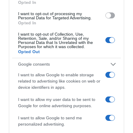
Newsletter
Opted In
Πολιτισμού ή του Εθνικού Θεάτρου.
I want to opt-out of processing my
Από την 6η Ιουνίου ξεκινούν οι αιτήσεις εγγραφών σε
Personal Data for Targeted Advertising.
ΕΓΓΡΑΦΕΙΤΕ ΓΙΑ ΝΑ ΛΑΜΒΑΝΕΤΕ ΤΑ
κάποιο εκ των τμημάτων.
Opted In
ΝΕΑ ΜΑΣ & ΤΑ ΠΡΟΣΕΧΗ ΣΕΜΙΝΑΡΙΑ
ΤΗΣ ΣΧΟΛΗΣ ΜΑΣ!
Τα μαθήματα θα γίνουν σε δύο κύκλους. Από 1 Ιουλίου έως
I want to opt-out of Collection, Use,
Retention, Sale, and/or Sharing of my
και 29 Ιουλίου και από 31 Αυγούστου έως και την
Τα πεδία που είναι επισημασμένα με
*
είναι
Personal Data that Is Unrelated with the
Purposes for which it was collected.
ημερομηνία εξέτασης του εκάστοτε μαθητή.
υποχρεωτικά
Opted Out
Όνομα
*
Επώνυμο
*
Η υποβολή αιτήσεων γίνεται στο παλαιό κτήριο της Σχολής
Google consents
( Εθνάρχου Μακαρίου 28 Περιστέρι) , ή συμπληρώνοντας
την παρακάτω φόρμα ή ηλεκτρονικά στο email:
I want to allow Google to enable storage
related to advertising like cookies on web or
info
@
sxolitheatrou
.
gr
device identifiers in apps.
Email
*
Τηλέφωνο
Αναλυτικές πληροφορίες μπορείτε να βρείτε στον
I want to allow my user data to be sent to
«κανονισμό λειτουργίας
»
. Μπορείτε ωστόσο να
Google for online advertising purposes.
αναζητήσετε πληροφορίες ή να κλείσετε ραντεβού στα
τηλέφωνα 2105750819, 6982792112
I want to allow Google to send me
personalized advertising.