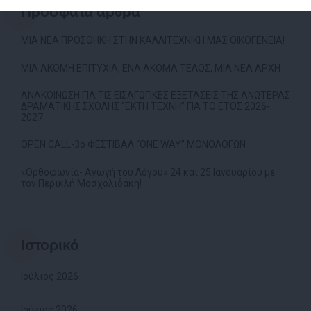
Πρόσφατα άρθρα
ΜΙΑ ΝΕΑ ΠΡΟΣΘΗΚΗ ΣΤΗΝ ΚΑΛΛΙΤΕΧΝΙΚΗ ΜΑΣ ΟΙΚΟΓΕΝΕΙΑ!
ΜΙΑ ΑΚΟΜΗ ΕΠΙΤΥΧΙΑ, ΕΝΑ ΑΚΟΜΑ ΤΕΛΟΣ, ΜΙΑ ΝΕΑ ΑΡΧΗ
ΑΝΑΚΟΙΝΩΣΗ ΓΙΑ ΤΙΣ ΕΙΣΑΓΩΓΙΚΕΣ ΕΞΕΤΑΣΕΙΣ ΤΗΣ ΑΝΩΤΕΡΑΣ
ΔΡΑΜΑΤΙΚΗΣ ΣΧΟΛΗΣ “ΕΚΤΗ ΤΕΧΝΗ” ΓΙΑ ΤΟ ΕΤΟΣ 2026-
2027
OPEN CALL-3ο ΦΕΣΤΙΒΑΛ “ONE WAY” ΜΟΝΟΛΟΓΩΝ
«Ορθοφωνία- Αγωγή του Λόγου» 24 και 25 Ιανουαρίου με
τον Περικλή Μοσχολιδάκη!
Ιστορικό
Ιούλιος 2026
Ιούνιος 2026