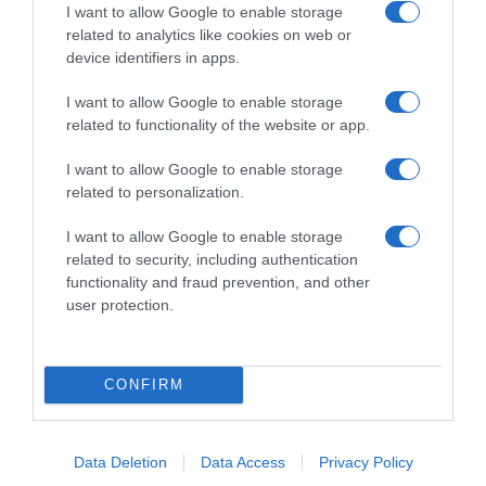
I want to allow Google to enable storage
related to analytics like cookies on web or
Δεν στέλνουμε spam! Διαβάστε την πολιτική απορρήτου
device identifiers in apps.
μας για περισσότερες λεπτομέρειες.
I want to allow Google to enable storage
related to functionality of the website or app.
PREVIOUS
I want to allow Google to enable storage
«Υποκριτική: Προσεγγίζοντας ένα θεατρικό
related to personalization.
κείμενο» 2&3 Ιουλίου με την Πέγκυ
Τρικαλιώτη
I want to allow Google to enable storage
related to security, including authentication
NEXT
functionality and fraud prevention, and other
Παράσταση των μαθητών μας!
user protection.
CONFIRM
Data Deletion
Data Access
Privacy Policy